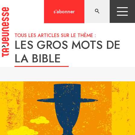
Aller
au
s’abonner
contenu
TOUS LES ARTICLES SUR LE THÈME :
LES GROS MOTS DE
LA BIBLE