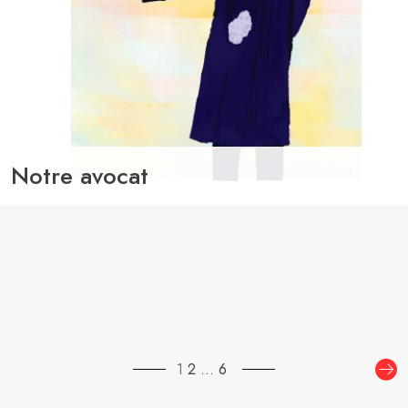
Notre avocat
Pagination
1
2
…
6
des