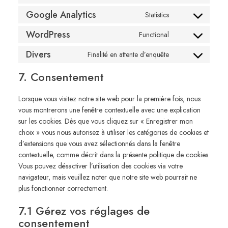
to
Google Analytics
Statistics
service
Consent
google-
to
WordPress
Functional
Consent
recaptcha
service
to
Divers
google-
Finalité en attente d’enquête
Consent
service
analytics
to
wordpress
7. Consentement
service
divers
Lorsque vous visitez notre site web pour la première fois, nous
vous montrerons une fenêtre contextuelle avec une explication
sur les cookies. Dès que vous cliquez sur « Enregistrer mon
choix » vous nous autorisez à utiliser les catégories de cookies et
d’extensions que vous avez sélectionnés dans la fenêtre
contextuelle, comme décrit dans la présente politique de cookies.
Vous pouvez désactiver l’utilisation des cookies via votre
navigateur, mais veuillez noter que notre site web pourrait ne
plus fonctionner correctement.
7.1 Gérez vos réglages de
consentement