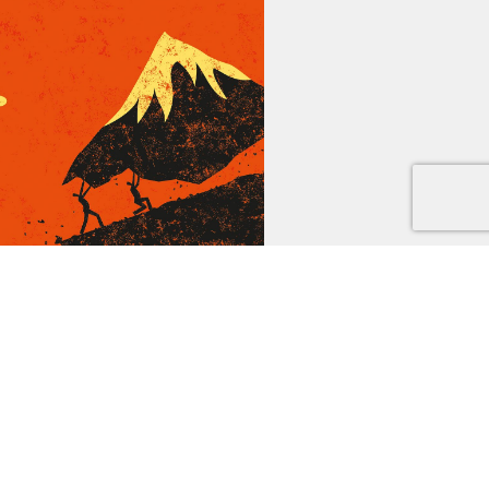
le
 savons que Dieu attend des
iens qu’ils le servent, mais
e faut-il voir de quelle manière
le servons. On peut le servir