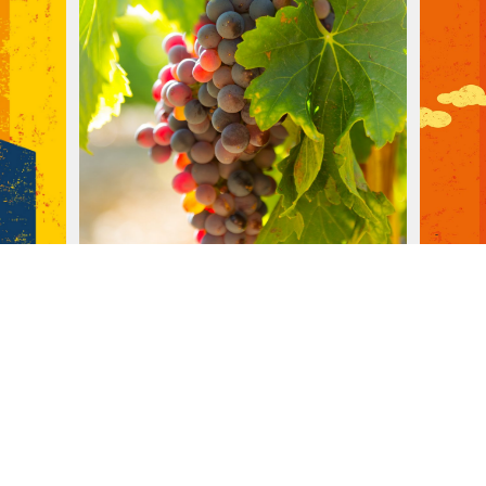
Cep et sarments
Zè
e dit
Jésus a dit à ses disciples qu’il était
Nous
“le cep” et qu’ils étaient “les
chrét
sarments” (Jean 15. 6). À travers
encor
lus
cette image viticole, notre sauveur se
nous 