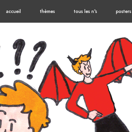
accueil
thèmes
tous les n°s
posters