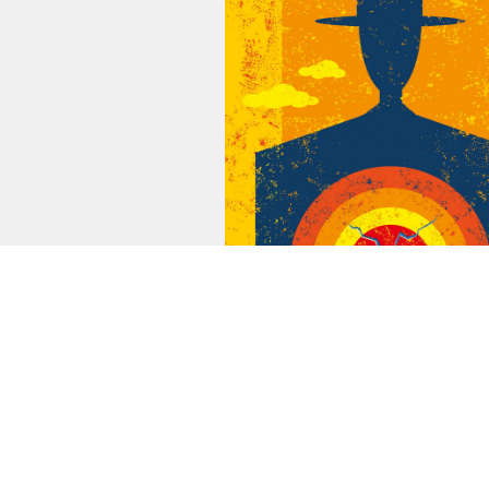
Opprobre
Voilà un mot “littéraire” comme l
le dictionnaire (ce qui est une
manière polie de dire qu’on ne
l’utilise plus, ou seulement les p