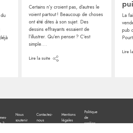
pu
Certains n’y croient pas, d’autres le
voient partout ! Beaucoup de choses
 du
La fa
ont été dites à son sujet. Des
vende
dessins effrayants essaient de
1
pub q
l’illustrer. Qu’en penser ? C’est
 déjà
Pourt
simple….
Lire l
Lire la suite
Politique
Nous
Contactez-
Mentions
mes-
de
soutenir
nous
légales
s ?
cookies