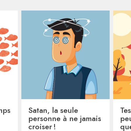
mps
Satan, la seule
Tes
personne à ne jamais
pe
croiser !
qu