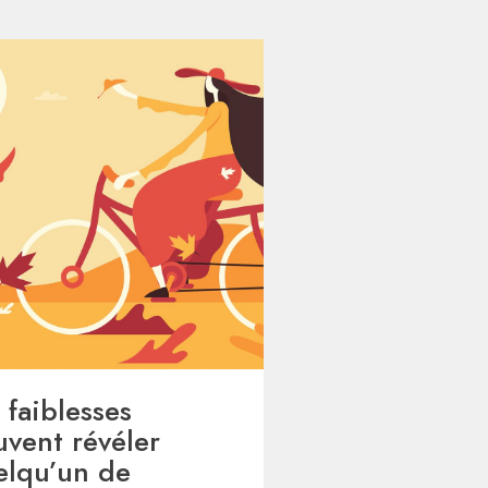
 faiblesses
uvent révéler
elqu’un de