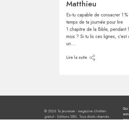
Matthieu
Es-tu capable de consacrer 1 %
temps de ta journée pour lire
1 chapitre de la Bible, pendant 
mois ? Si tu lis ces lignes, c’est
un…
Lire la suite
Qui
© 2026 Ta Jeunesse - magazine chrétien
som
gratuit - Editions SBG. Tous droits réservés.
nou