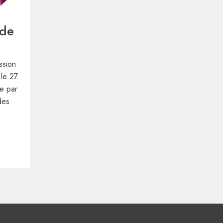
 de
ssion
 le 27
e par
des