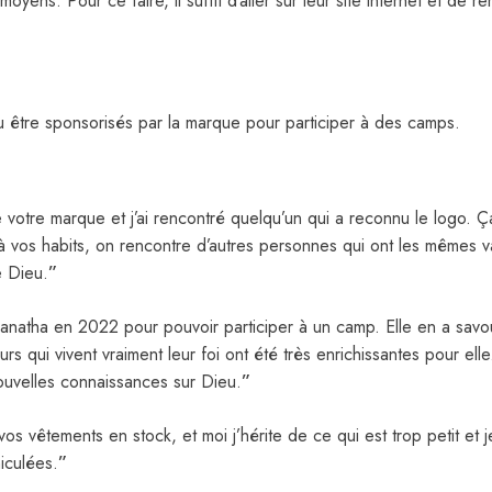
moyens. Pour ce faire, il suffit d’aller sur leur site internet et de
 être sponsorisés par la marque pour participer à des camps.
de votre marque et j’ai rencontré quelqu’un qui a reconnu le logo. 
 à vos habits, on rencontre d’autres personnes qui ont les mêmes 
e Dieu.
”
ranatha en 2022 pour pouvoir participer à un camp. Elle en a savo
urs qui vivent vraiment leur foi ont été très enrichissantes pour el
uvelles connaissances sur Dieu.
”
vêtements en stock, et moi j’hérite de ce qui est trop petit et je
iculées.
”