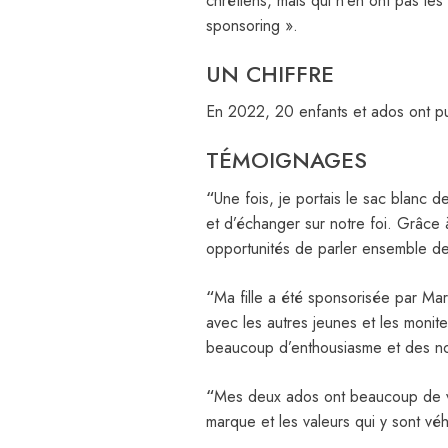
chrétiens, mais qui n’en ont pas les 
sponsoring ».
UN CHIFFRE
En 2022, 20 enfants et ados ont pu
TÉMOIGNAGES
“
Une fois, je portais le sac blanc 
et d’échanger sur notre foi. Grâce
opportunités de parler ensemble d
“
Ma fille a été sponsorisée par Ma
avec les autres jeunes et les monite
beaucoup d’enthousiasme et des no
“
Mes deux ados ont beaucoup de vos 
marque et les valeurs qui y sont véh