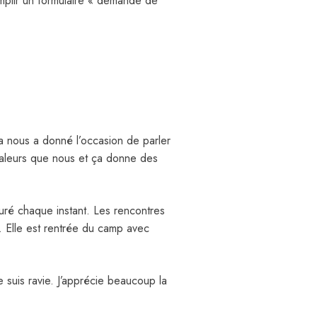
 remplir un formulaire « demande de
Ça nous a donné l’occasion de parler
valeurs que nous et ça donne des
uré chaque instant. Les rencontres
le. Elle est rentrée du camp avec
 suis ravie. J’apprécie beaucoup la