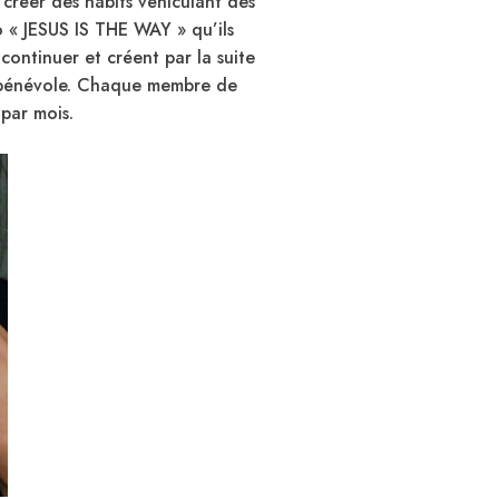
créer des habits véhiculant des
go « JESUS IS THE WAY » qu’ils
continuer et créent par la suite
e bénévole. Chaque membre de
 par mois.