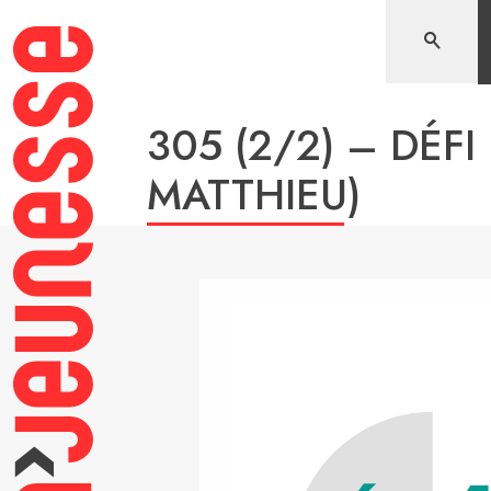
Aller
au
contenu
305 (2/2) – DÉFI
MATTHIEU)