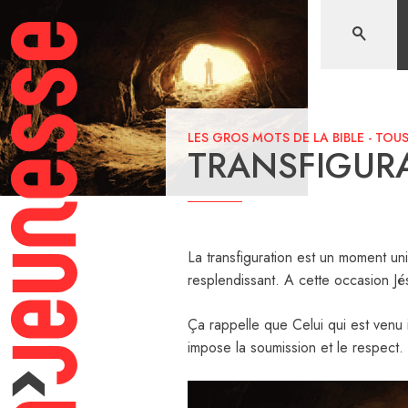
Aller
au
contenu
LES GROS MOTS DE LA BIBLE
-
TOUS
TRANSFIGUR
La transfiguration est un moment uniq
resplendissant. A cette occasion Jés
Ça rappelle que Celui qui est venu 
impose la soumission et le respect.