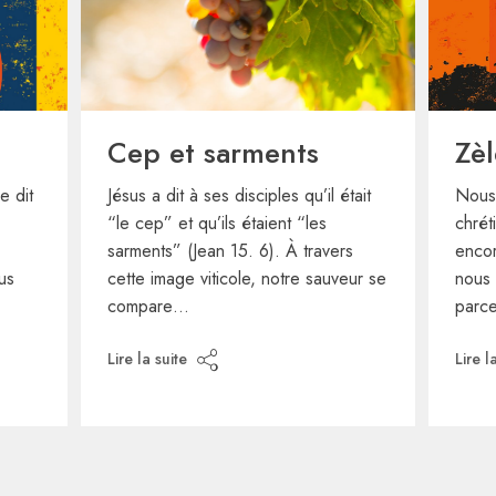
Cep et sarments
Zè
e dit
Jésus a dit à ses disciples qu’il était
Nous
“le cep” et qu’ils étaient “les
chrét
sarments” (Jean 15. 6). À travers
encor
lus
cette image viticole, notre sauveur se
nous 
compare…
parc
Lire la suite
Lire l