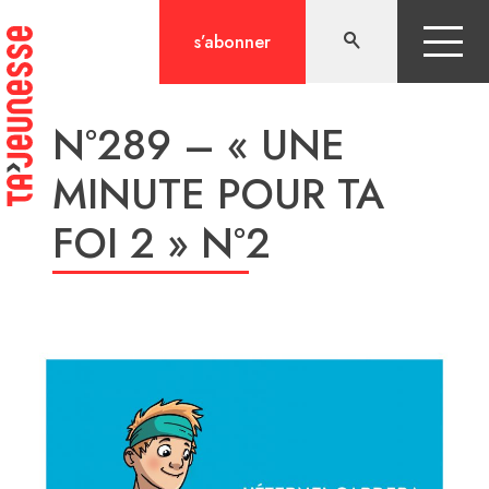
Aller
au
s’abonner
contenu
N°289 – « UNE
MINUTE POUR TA
FOI 2 » N°2