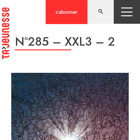
Aller
au
s’abonner
contenu
N°285 – XXL3 – 2