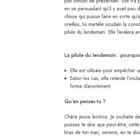
pas besoin de préservatif. Elle n’a p
en se persuadant qu’il y avait peu 
chose qui puisse faire en sorte qu’e
oreilles, lui martèle soudain la con
pilule du lendemain. Elle l’avalera 
La pilule du lendemain : pourqu
Elle est utilisée pour empêcher 
Selon les cas, elle retarde l’ov
forme d’avortement.
Qu’en penses-tu ?
Chère jeune lectrice. Je souhaite de
puisses te dire que peut-être, cette 
bras de ton mari, sereine, en te di