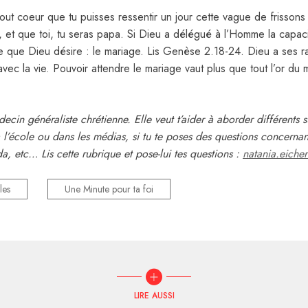
out coeur que tu puisses ressentir un jour cette vague de frissons q
, et que toi, tu seras papa. Si Dieu a délégué à l’Homme la capac
e que Dieu désire : le mariage. Lis Genèse 2.18-24. Dieu a ses rai
vec la vie. Pouvoir attendre le mariage vaut plus que tout l’or du
in généraliste chrétienne. Elle veut t’aider à aborder différents su
l’école ou dans les médias, si tu te poses des questions concernant
a, etc… Lis cette rubrique et pose-lui tes questions :
natania.eich
les
Une Minute pour ta foi
LIRE AUSSI