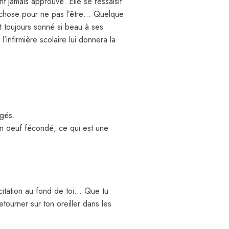
nt jamais approuvé. Elle se ressaisit
ue chose pour ne pas l’être… Quelque
it toujours sonné si beau à ses
’infirmière scolaire lui donnera la
égés.
 un oeuf fécondé, ce qui est une
xcitation au fond de toi… Que tu
etourner sur ton oreiller dans les