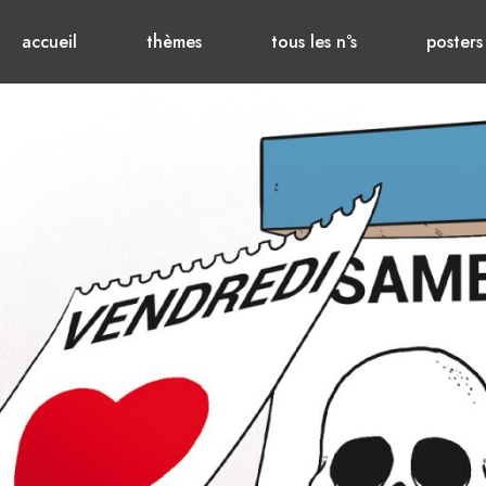
accueil
thèmes
tous les n°s
posters