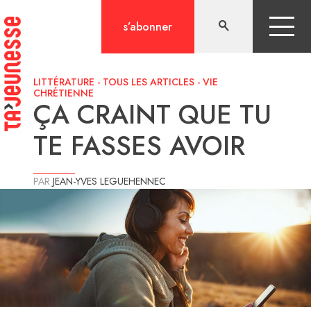
Aller
au
s’abonner
contenu
LITTÉRATURE
-
TOUS LES ARTICLES
-
VIE
CHRÉTIENNE
ÇA CRAINT QUE TU
TE FASSES AVOIR
PAR
JEAN-YVES LEGUEHENNEC