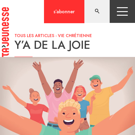
Aller
au
s’abonner
contenu
TOUS LES ARTICLES
-
VIE CHRÉTIENNE
Y’A DE LA JOIE