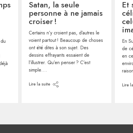
mps
Satan, la seule
Et 
personne à ne jamais
cél
croiser !
cel
im
Certains n’y croient pas, d’autres le
voient partout ! Beaucoup de choses
 du
En Su
ont été dites à son sujet. Des
de cé
dessins effrayants essaient de
1
en ce
l’illustrer. Qu’en penser ? C’est
 déjà
envir
simple….
rais
Lire la suite
Lire l