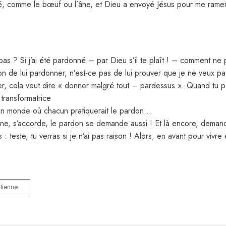
ré, comme le bœuf ou l’âne, et Dieu a envoyé Jésus pour me ramene
pas ? Si j’ai été pardonné – par Dieu s’il te plaît ! – comment ne
çon de lui pardonner, n’est-ce pas de lui prouver que je ne veux pa
r, cela veut dire « donner malgré tout – pardessus ». Quand tu pa
 transformatrice
 d’un monde où chacun pratiquerait le pardon…
onne, s’accorde, le pardon se demande aussi ! Et là encore, demand
s : teste, tu verras si je n’ai pas raison ! Alors, en avant pour vivr
tienne