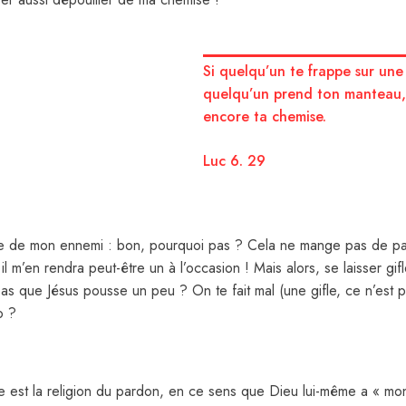
Si quelqu’un te frappe sur une j
quelqu’un prend ton manteau,
encore ta chemise.
Luc 6. 29
ne de mon ennemi : bon, pourquoi pas ? Cela ne mange pas de pai
, il m’en rendra peut-être un à l’occasion ! Mais alors, se laisser gifl
as que Jésus pousse un peu ? On te fait mal (une gifle, ce n’est p
o ?
me est la religion du pardon, en ce sens que Dieu lui-même a « mont